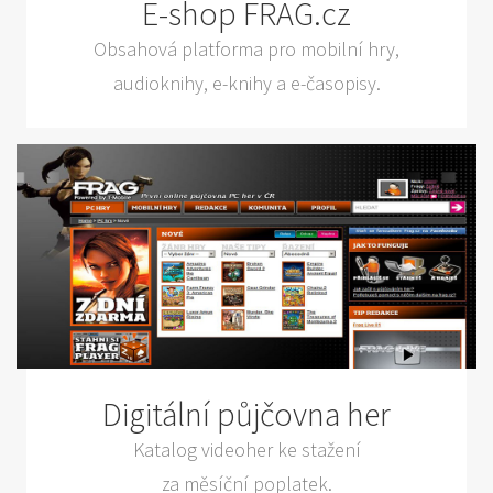
E-shop FRAG.cz
Obsahová platforma pro mobilní hry,
audioknihy, e-knihy a e-časopisy.
Digitální půjčovna her
Katalog videoher ke stažení
za měsíční poplatek.