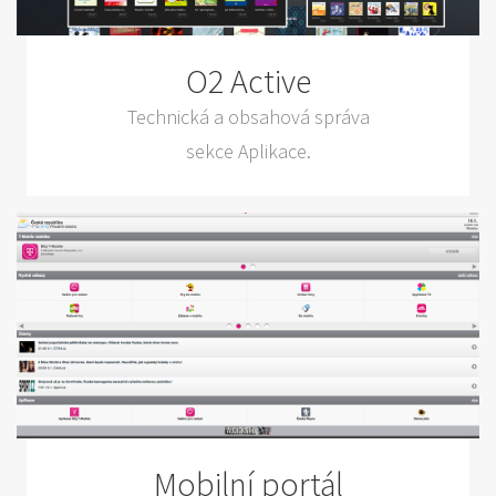
O2 Active
Technická a obsahová správa
sekce Aplikace.
Mobilní portál